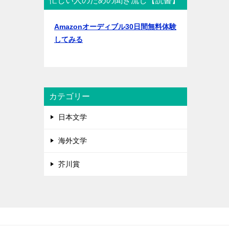
忙しい人のための聞き流し【読書】
Amazonオーディブル30日間無料体験
してみる
カテゴリー
日本文学
海外文学
芥川賞